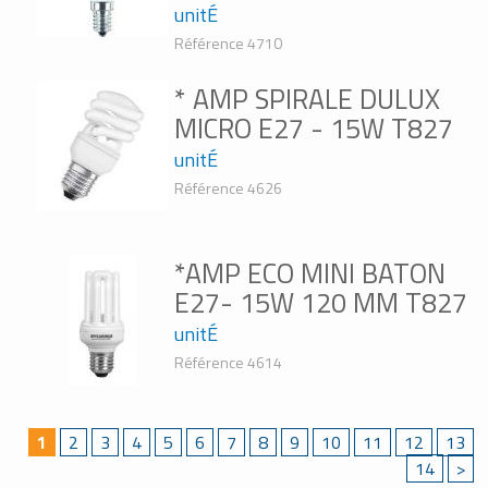
unitÉ
Référence 4710
* AMP SPIRALE DULUX
MICRO E27 - 15W T827
unitÉ
Référence 4626
*AMP ECO MINI BATON
E27- 15W 120 MM T827
unitÉ
Référence 4614
1
2
3
4
5
6
7
8
9
10
11
12
13
14
>